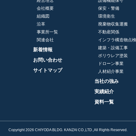
経営理念
設備機能保守
会社概要
保安・警備
組織図
環境衛生
沿革
廃棄物収集運搬
事業所一覧
不動産関係
関連会社
インフラ構造物点
建築・設備工事
新着情報
ポリウレア塗装
お問い合わせ
ドローン事業
サイトマップ
人材紹介事業
当社の強み
実績紹介
資料一覧
Copyright 2026 CHIYODA BLDG. KANZAI CO.,LTD.,All Rights Reserved.