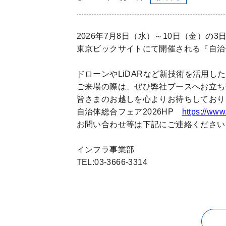
2026年
7
月
8
日（水）～
10
日（金）の
3
東京ビックサイトにて開催される『自治
ドローンや
LiDAR
など新技術を活用した
ご来場の際は、ぜひ弊社ブースへお立ち
皆さまのお越しを心よりお待ちしており
自治体総合フェア
2026HP
https://www
お問い合わせ等は下記にご連絡ください
インフラ事業部
TEL:03-3666-3314